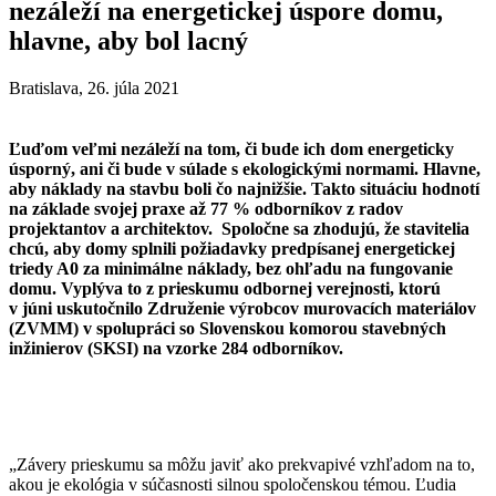
nezáleží na energetickej úspore domu,
hlavne, aby bol lacný
Bratislava, 26. júla 2021
Ľuďom veľmi nezáleží na tom, či bude ich dom energeticky
úsporný, ani či bude v súlade s ekologickými normami. Hlavne,
aby náklady na stavbu boli čo najnižšie. Takto situáciu hodnotí
na základe svojej praxe až 77 % odborníkov z radov
projektantov a architektov. Spoločne sa zhodujú, že stavitelia
chcú, aby domy splnili požiadavky predpísanej energetickej
triedy A0 za minimálne náklady, bez ohľadu na fungovanie
domu. Vyplýva to z prieskumu odbornej verejnosti, ktorú
v júni uskutočnilo Združenie výrobcov murovacích materiálov
(ZVMM) v spolupráci so Slovenskou komorou stavebných
inžinierov (SKSI) na vzorke 284 odborníkov.
„Závery prieskumu sa môžu javiť ako prekvapivé vzhľadom na to,
akou je ekológia v súčasnosti silnou spoločenskou témou. Ľudia