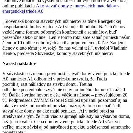
jednotlivé dotácie na výstavbu takmer nulových domov a vydalo aj
online publikáciu
Ako stavať domy z murovacích materiálov v
energetickej triede A0
.
„Slovenská komora stavebných inžinierov sa téme Energetickej
hospodárnosti budov v triede A0 venuje dlhodobo. Našich členov
vzdelávame formou odborných konferencií a seminárov, buď
prezenčne alebo online. Len v tomto roku sme zatiaľ priniesli našim
členom 10 online odborných akcií a pripravujeme ďalšie. Záujem
členov o túto tému je vysoký, čo nás veľmi teší“, uviedol Vladimír
Benko, predseda Slovenskej komory stavebných inžinierov
Nárast nákladov
V súvislosti so zmenou povinnosti stavať domy v energetickej triede
A0 namiesto A1 odborníci v prieskume tvrdia, že ľudia
pocítili aj rast nákladov na stavbu domu. Tretina
odhaduje percentuálne zvýšenie ceny rodinného domu o 15 až 20
%. Ďalšia štvrtina hovorí o ešte väčšom náraste – prevyšujúcom 20
%. Podpredseda ZVMM Gabriel Szöllösi upriamil pozornosť aj na
fakt, že medzi odborníkmi prevláda názor, že treba nechať ľudí
stavať také domy, na aké majú peniaze. „Aj v našej praxi sa
stretávame s tým, že ľudí viac zaujímajú náklady na výstavbu domu,
než jeho kvalita. Cena domov v energetickej triede A0 však vo
veľkej miere závisí aj od náročnosti projektu a skúseností samotného
projektanta.”