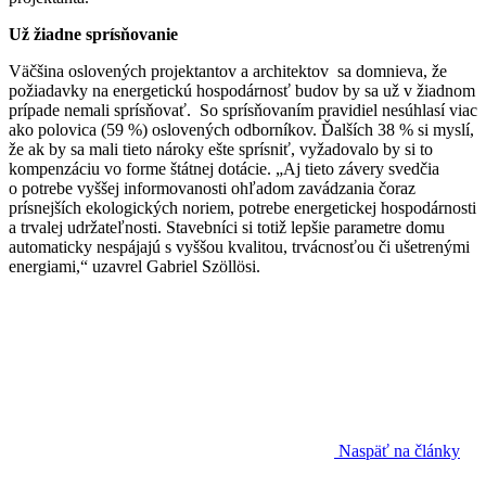
Už žiadne sprísňovanie
Väčšina oslovených projektantov a architektov sa domnieva, že
požiadavky na energetickú hospodárnosť budov by sa už v žiadnom
prípade nemali sprísňovať. So sprísňovaním pravidiel nesúhlasí viac
ako polovica (59 %) oslovených odborníkov. Ďalších 38 % si myslí,
že ak by sa mali tieto nároky ešte sprísniť, vyžadovalo by si to
kompenzáciu vo forme štátnej dotácie. „Aj tieto závery svedčia
o potrebe vyššej informovanosti ohľadom zavádzania čoraz
prísnejších ekologických noriem, potrebe energetickej hospodárnosti
a trvalej udržateľnosti. Stavebníci si totiž lepšie parametre domu
automaticky nespájajú s vyššou kvalitou, trvácnosťou či ušetrenými
energiami,“ uzavrel Gabriel Szöllösi.
Naspäť na články