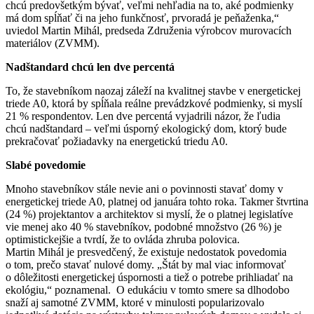
chcú predovšetkým bývať, veľmi nehľadia na to, aké podmienky
má dom spĺňať či na jeho funkčnosť, prvoradá je peňaženka,“
uviedol Martin Mihál, predseda Združenia výrobcov murovacích
materiálov (ZVMM).
Nadštandard chcú len dve percentá
To, že stavebníkom naozaj záleží na kvalitnej stavbe v energetickej
triede A0, ktorá by spĺňala reálne prevádzkové podmienky, si myslí
21 % respondentov. Len dve percentá vyjadrili názor, že ľudia
chcú nadštandard – veľmi úsporný ekologický dom, ktorý bude
prekračovať požiadavky na energetickú triedu A0.
Slabé povedomie
Mnoho stavebníkov stále nevie ani o povinnosti stavať domy v
energetickej triede A0, platnej od januára tohto roka. Takmer štvrtina
(24 %) projektantov a architektov si myslí, že o platnej legislatíve
vie menej ako 40 % stavebníkov, podobné množstvo (26 %) je
optimistickejšie a tvrdí, že to ovláda zhruba polovica.
Martin Mihál je presvedčený, že existuje nedostatok povedomia
o tom, prečo stavať nulové domy. „Štát by mal viac informovať
o dôležitosti energetickej úspornosti a tiež o potrebe prihliadať na
ekológiu,“ poznamenal. O edukáciu v tomto smere sa dlhodobo
snaží aj samotné ZVMM, ktoré v minulosti popularizovalo