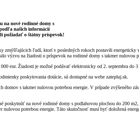
vku na nové rodinné domy s
podľa našich informácií
dí požiadať o štátny príspevok!
y zmýšľajúcich ľudí, ktorí v posledných rokoch postavili energetick
lásilo výzvu na žiadosti o príspevok na rodinné domy s takmer nulovou p
000 eur. Žiadosti je možné podávať elektronicky od 2. septembra do 31
podmienky poskytovania dotácie, sú dostupné na webe zatepluj.sk.
 domov s takmer nulovou potrebou energie. V prípade zvýšeného záujm
né poskytnúť na nové rodinné domy s podlahovou plochou do 200 m2, 
r nulovou potrebou energie. Táto skutočnosť musí byť doložená energe