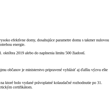
y vysoko efektívne domy, dosahujúce parametre domu s takmer nulovou
otrebou energie.
. októbra 2019 alebo do naplnenia limitu 500 žiadostí.
u občanov je ministerstvo pripravené vyhlásiť aj ďalšiu výzvu ešte
na ktoré bolo vydané právoplatné kolaudačné rozhodnutie po 31.
tickým certifikátom.