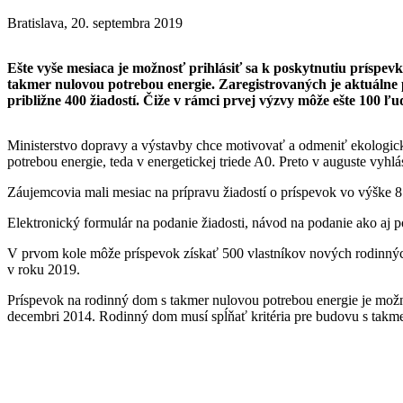
Bratislava, 20. septembra 2019
Ešte vyše mesiaca je možnosť prihlásiť sa k poskytnutiu príspe
takmer nulovou potrebou energie. Zaregistrovaných je aktuálne 
približne 400 žiadostí. Čiže v rámci prvej výzvy môže ešte 100 ľu
Ministerstvo dopravy a výstavby chce motivovať a odmeniť ekologick
potrebou energie, teda v energetickej triede A0. Preto v auguste vyh
Záujemcovia mali mesiac na prípravu žiadostí o príspevok vo výške 8 
Elektronický formulár na podanie žiadosti, návod na podanie ako aj 
V prvom kole môže príspevok získať 500 vlastníkov nových rodinných
v roku 2019.
Príspevok na rodinný dom s takmer nulovou potrebou energie je mož
decembri 2014. Rodinný dom musí spĺňať kritéria pre budovu s takme