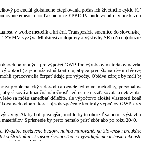
elkový potenciál globálneho otepľovania počas ich životného cyklu (
zabudované emisie a podľa smernice EPBD IV bude vyjadrený pre každú
osť v tvorbe metodík a kritérií. Transpozícia smernice do slovenskej
ť. ZVMM vyzýva Ministerstvo dopravy a výstavby SR o čo najobozretne
obkoch potrebných pre výpočet GWP. Pre výrobcov materiálov navrhu
 výrobkoch) a jeho následnú kontrolu, aby sa predišlo narušeniu férov
ohli spracovatelia čerpať údaje pre výpočty. Obidva zdroje by mali b
 za problematický z dôvodu absencie jednotnej metodiky, personálnyc
y, aby časová a finančná náročnosť neúmerne nezaťažovala a nebrzdila
 lebo sa môžu zanedbať dôležité, ale výpočtovo zložité vlastnosti konš
ifikovaných odborníkov a aj zabezpečenie kontroly výpočtov GWP k v 
ýstavby. Ak by boli prísnejšie, mohlo by to ohroziť samotnú výstavbu
 materiálov. Sprísnenie by preto nemalo prísť skôr ako po roku 2040.
. Kvalitne postavené budovy, najmä murované, na Slovensku preukázat
ti konštrukciám s kratšou životnosťou, či vyžadujúcim častejšiu rekonšt