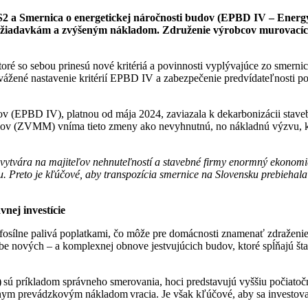
2 a Smernica o energetickej náročnosti budov (EPBD IV – Energy 
m požiadavkám a zvýšeným nákladom. Združenie výrobcov murovací
é so sebou prinesú nové kritériá a povinnosti vyplývajúce zo smer
 uvážené nastavenie kritérií EPBD IV a zabezpečenie predvídateľnosti 
ov (EPBD IV), platnou od mája 2024, zaviazala k dekarbonizácii sta
álov (ZVMM) vníma tieto zmeny ako nevyhnutnú, no nákladnú výzvu, k
tvára na majiteľov nehnuteľností a stavebné firmy enormný ekonomic
. Preto je kľúčové, aby transpozícia smernice na Slovensku prebieha
nej investície
 fosílne palivá poplatkami, čo môže pre domácnosti znamenať zdraženi
avbe nových – a komplexnej obnove jestvujúcich budov, ktoré spĺňajú
 sú príkladom správneho smerovania, hoci predstavujú vyššiu počiatoč
nym prevádzkovým nákladom vracia. Je však kľúčové, aby sa investoval