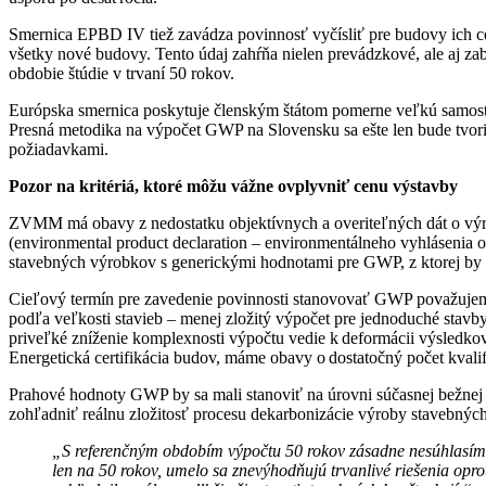
Smernica EPBD IV tiež zavádza povinnosť vyčísliť pre budovy ich c
všetky nové budovy. Tento údaj zahŕňa nielen prevádzkové, ale aj 
obdobie štúdie v trvaní 50 rokov.
Európska smernica poskytuje členským štátom pomerne veľkú samostatn
Presná metodika na výpočet GWP na Slovensku sa ešte len bude tvori
požiadavkami.
Pozor na kritériá, ktoré môžu vážne ovplyvniť cenu výstavby
ZVMM má obavy z nedostatku objektívnych a overiteľných dát o výr
(environmental product declaration – environmentálneho vyhlásenia o
stavebných výrobkov s generickými hodnotami pre GWP, z ktorej by m
Cieľový termín pre zavedenie povinnosti stanovovať GWP považujeme
podľa veľkosti stavieb – menej zložitý výpočet pre jednoduché stavb
priveľké zníženie komplexnosti výpočtu vedie k deformácii výsledkov,
Energetická certifikácia budov, máme obavy o dostatočný počet kval
Prahové hodnoty GWP by sa mali stanoviť na úrovni súčasnej bežnej v
zohľadniť reálnu zložitosť procesu dekarbonizácie výroby stavebných
„S referenčným obdobím výpočtu 50 rokov zásadne nesúhlasíme
len na 50 rokov, umelo sa znevýhodňujú trvanlivé riešenia opro