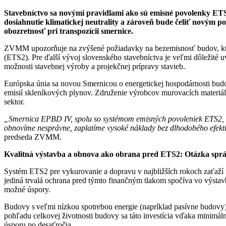
Stavebníctvo sa novými pravidlami ako sú emisné povolenky ETS
dosiahnutie klimatickej neutrality a zároveň bude čeliť nový
obozretnosť pri transpozícii smernice.
ZVMM upozorňuje na zvýšené požiadavky na bezemisnosť budov, ktor
(ETS2). Pre ďalší vývoj slovenského stavebníctva je veľmi dôležité
možnosti stavebnej výroby a projekčnej prípravy stavieb.
Európska únia sa novou Smernicou o energetickej hospodárnosti bud
emisií skleníkových plynov. Združenie výrobcov murovacích materi
sektor.
„Smernica EPBD IV, spolu so systémom emisných povoleniek ETS2, vy
obnovíme nesprávne, zaplatíme vysoké náklady bez dlhodobého efektu
predseda ZVMM.
Kvalitná výstavba a obnova ako obrana pred ETS2: Otázka správ
Systém ETS2 pre vykurovanie a dopravu v najbližších rokoch zaťaží
jediná trvalá ochrana pred týmto finančným tlakom spočíva vo výst
možné úspory.
Budovy s veľmi nízkou spotrebou energie (napríklad pasívne budovy)
pohľadu celkovej životnosti budovy sa táto investícia vďaka minimál
úsporu po desaťročia.