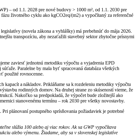
GWP) – od 1.1. 2028 pre nové budovy > 1000 m², od 1.1. 2030 pre
 fázu životného cyklu ako kgCO2eq/(m2) a vypočítaný za referenčné
 legislatívy (novela zákona a vyhlášky) má prebehnúť do mája 2026.
jšiu transpozíciu, aby nezaťažili stavebný sektor zbytočne prísnymi
jeme zaviesť jednotnú metodiku výpočtu a vyjadrenia EPD
ej súťaže. Paralelne by mala byť spracovaná databáza všetkých
yť použité rovnocenne.
h kapacít a nákladov. Prikláňame sa k rozdeleniu metodiky výpočtu
 výstavbu rodinných domov. Na druhej strane zo skúseností vieme, že
trukcií. Nakoľko sa predpokladá, že výpočet bude zložitejší ako
smernici stanovenému termínu – rok 2030 pre všetky novostavby.
. Pri plánovaní postupného sprísňovania požiadaviek je potrebné
eľne slúžia 100 alebo aj viac rokov. Ak sa GWP vypočítava
rukciu alebo výmenu. Žiadame, aby sa v slovenskej legislatíve