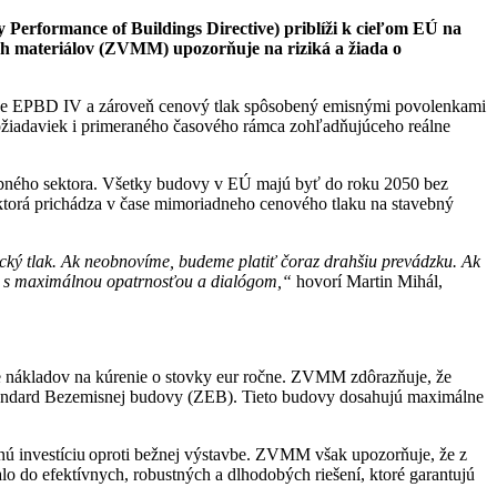
Performance of Buildings Directive) priblíži k cieľom EÚ na
ch materiálov (ZVMM) upozorňuje na riziká a žiada o
nice EPBD IV a zároveň cenový tlak spôsobený emisnými povolenkami
požiadaviek i primeraného časového rámca zohľadňujúceho reálne
vebného sektora. Všetky budovy v EÚ majú byť do roku 2050 bez
torá prichádza v čase mimoriadneho cenového tlaku na stavebný
ký tlak. Ak neobnovíme, budeme platiť čoraz drahšiu prevádzku. Ak
la s maximálnou opatrnosťou a dialógom,“
hovorí Martin Mihál,
e nákladov na kúrenie o stovky eur ročne. ZVMM zdôrazňuje, že
 štandard Bezemisnej budovy (ZEB). Tieto budovy dosahujú maximálne
nú investíciu oproti bežnej výstavbe. ZVMM však upozorňuje, že z
o do efektívnych, robustných a dlhodobých riešení, ktoré garantujú