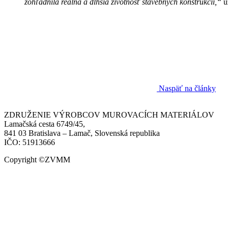
zohľadnila reálna a dlhšia životnosť stavebných konštrukcií,“
u
Naspäť na články
ZDRUŽENIE VÝROBCOV MUROVACÍCH MATERIÁLOV
Lamačská cesta 6749/45,
841 03 Bratislava – Lamač, Slovenská republika
IČO: 51913666
Copyright ©ZVMM