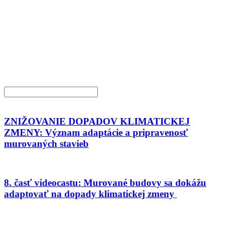
ZNIŽOVANIE DOPADOV KLIMATICKEJ
ZMENY: Význam adaptácie a pripravenosť
murovaných stavieb
8. časť videocastu: Murované budovy sa dokážu
adaptovať na dopady klimatickej zmeny