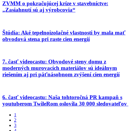
ZVMM o pokračujúcej kríze v stavebníctve:
„Zasiahnutí sú aj výrobcovia“
Štúdia: Aké tepelnoizolačné vlastnosti by mala mať
obvodová stena pri raste cien energií
7. časť videocastu: Obvodové steny domu z
moderných murovacích materiálov sú ideálnym
riešením aj pri päťnásobnom zvýšení cien energií
6. časť videocastu: Naša tohtoročná PR kampaň s
youtuberom TwileRom oslovila 30 000 sledovateľov
1
2
3
4